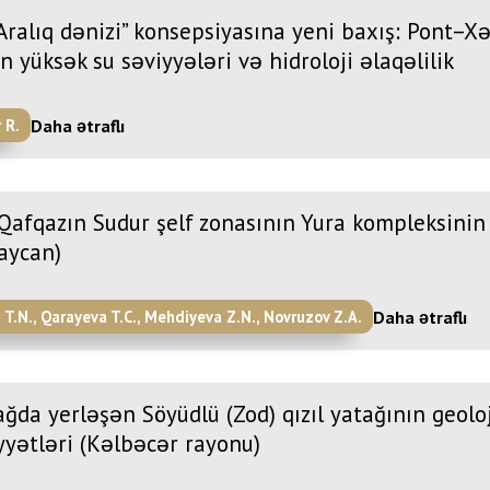
 Aralıq dənizi” konsepsiyasına yeni baxış: Pont–
n yüksək su səviyyələri və hidroloji əlaqəlilik
Daha ətraflı
 R.
Qafqazın Sudur şelf zonasının Yura kompleksinin
aycan)
Daha ətraflı
 T.N., Qarayeva T.C., Mehdiyeva Z.N., Novruzov Z.A.
ğda yerləşən Söyüdlü (Zod) qızıl yatağının geolo
yyətləri (Kəlbəcər rayonu)