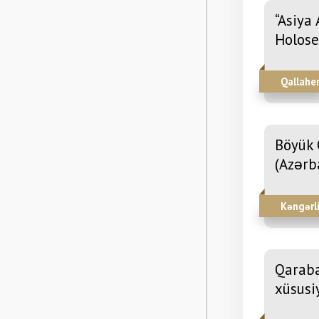
“Asiya
Holose
Qallaher
Böyük 
(Azərb
Kəngərli
Qaraba
xüsusi