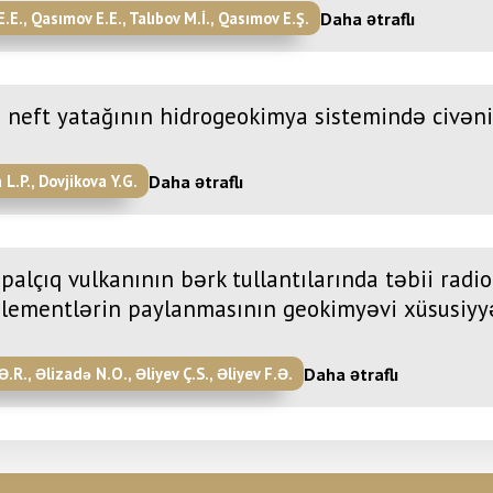
Daha ətraflı
E.E., Qasımov E.E., Talıbov M.İ., Qasımov E.Ş.
 neft yatağının hidrogeokimya sistemində civən
Daha ətraflı
 L.P., Dovjikova Y.G.
 palçıq vulkanının bərk tullantılarında təbii radio
lementlərin paylanmasının geokimyəvi xüsusiyyə
Daha ətraflı
Ə.R., Əlizadə N.O., Əliyev Ç.S., Əliyev F.Ə.