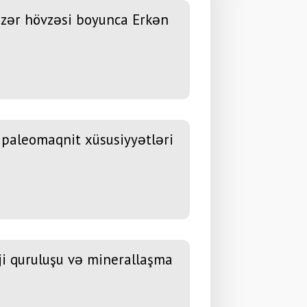
Xəzər hövzəsi boyunca Erkən
 paleomaqnit xüsusiyyətləri
ji quruluşu və minerallaşma