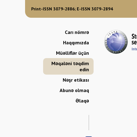
Print-ISSN 3079-2886; E-ISSN 3079-2894
Carı nömrə
Haqqımızda
Müəlliflər üçün
Məqaləni təqdim
edin
Nəşr etikası
Abunə olmaq
Əlaqə