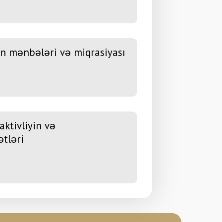
in mənbələri və miqrasiyası
aktivliyin və
tləri