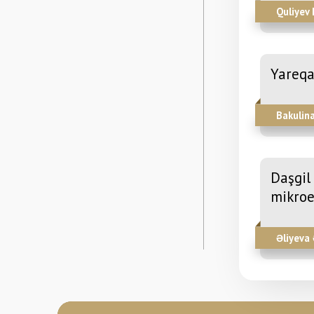
Quliyev 
Yareqa
Bakulina
Daşgil
mikroe
Əliyeva 