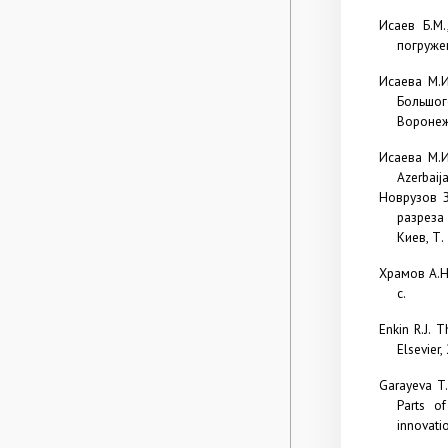
Исаев
Б.М
погружен
Исаева М.И
Большог
Воронеж,
Исаева М.И
Azerbaij
Новрузов З
разреза
Киев, Т. 
Храмов А.Н
с.
Enkin R.J.
Th
Elsevier,
Garayeva T.
Parts of
innovati