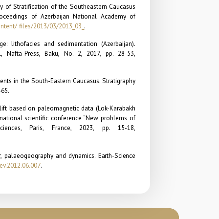
y of Stratification of the Southeastern Caucasus
oceedings of Azerbaijan National Academy of
ntent/ files/2013/03/2013_03_
.
: lithofacies and sedimentation (Azerbaijan).
al, Nafta-Press, Baku, No. 2, 2017, pp. 28-53,
ents in the South-Eastern Caucasus. Stratigraphy
-65.
lift based on paleomagnetic data (Lok-Karabakh
rnational
scientific conference “New problems of
iences, Paris, France, 2023, pp. 15-18,
er, palaeogeography and dynamics.
Earth-Science
irev.2012.06.007
.