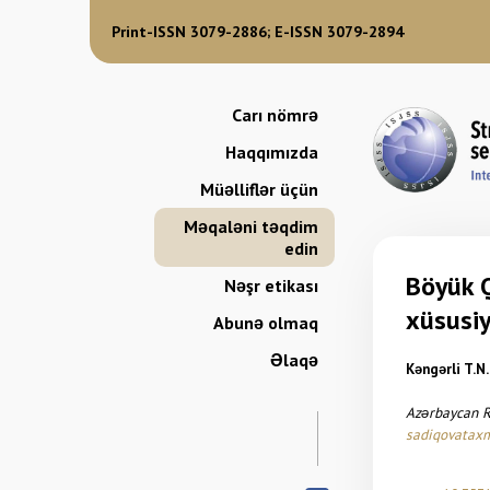
Print-ISSN 3079-2886; E-ISSN 3079-2894
Carı nömrə
Haqqımızda
Müəlliflər üçün
Məqaləni təqdim
edin
Böyük Q
Nəşr etikası
xüsusiy
Abunə olmaq
Əlaqə
Kəngərli T.N.
Azərbaycan Re
sadiqovatax