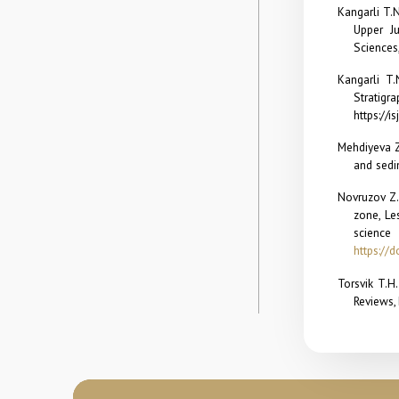
Kangarli T.
Upper J
Sciences
Kangarli T.
Stratigr
https://
Mehdiyeva Z
and sedim
Novruzov
Z.
zone, Le
scienc
https://
Torsvik T.H
Reviews, 