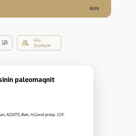
RU
EN
Giriş
manage_search
group
Qeydiyyat
sinin paleomaqnit
can,
AZ1073, Bakı, H.Cavid prosp. 119: