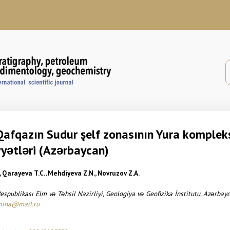
afqazın Sudur şelf zonasının Yura komplek
yətləri (Azərbaycan)
, Qarayeva T.C., Mehdiyeva Z.N., Novruzov Z.A.
spublikası Elm və Təhsil Nazirliyi,
Geologiya və Geofizika İnstitutu,
Azərbay
mina@mail.ru