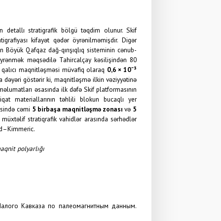
detallı stratigrafik bölgü təqdim olunur. Skif
grafiyası kifayət qədər öyrənilməmişdir. Digər
on Böyük Qafqaz dağ-qırışıqlıq sisteminin cənub-
 öyrənmək məqsədilə Tahircalçay kəsilişindən 80
i qalıcı maqnitləşməsi müvafiq olaraq
0,6 × 10
⁻
³
 dəyəri göstərir ki, maqnitləşmə ilkin vəziyyətinə
 məlumatları əsasında ilk dəfə Skif platformasının
qat materiallarının təhlili blokun bucaqlı yer
cəsində cəmi
5 birbaşa maqnitləşmə zonası
və
5
üxtəlif stratiqrafik vahidlər arasında sərhədlər
rd–Kimmeric.
aqnit polyarlığı
 Малого Кавказа по палеомагнитным данным.