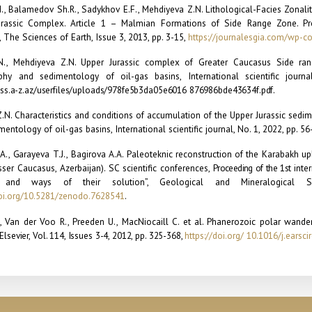
N., Balamedov Sh.R., Sadykhov E.F., Mehdiyeva Z.N. Lithological-Facies Zonalit
urassic Complex. Article 1 – Malmian Formations of Side Range Zone. Pr
, The Sciences of Earth, Issue 3, 2013, pp. 3-15,
https://journalesgia.com/wp-
co
N., Mehdiyeva Z.N. Upper Jurassic complex of Greater Caucasus Side range
aphy and sedimentology of oil-gas basins, International scientific journ
isjss.a-z.az/userfiles/uploads/978fe5b3da05e6016 876986bde43634f.pdf.
.N. Characteristics and
с
onditions of accumulation of the Upper Jurassic sedim
entology of oil-gas basins, International scientific journal, No. 1, 2022, pp. 56
A.,
G
arayeva T.J.,
Bagirova
A.A. Paleoteknic
reconstruction
of
the Karabakh up
sser Caucasus,
Azerbaijan).
SC
scientific
conferences,
Proceeding of the 1st
inte
e and ways of their solution”, Geological and Mineralogical Sc
doi.org/10.5281/zenodo.7628541
.
., Van der Voo R., Preeden U.,
MacNiocaill C.
et al. Phanerozoic polar wand
Elsevier, Vol. 114, Issues 3-4, 2012, pp. 325-368,
https://doi.org/ 10.1016/j.earsc