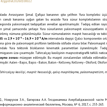
14/ggistrat20260100022
ədə Avrasiyanın Şimal Qafqaz kənarının qitə şelfinin Yura kompleksi üçün 
ın cənub kənarına uyğun gələn bu ərazidə Yura süxur komplekslərinin strati
regionda paleomaqnit tədqiqatları əvvəllər aparılmamışdır. Tədqiq edilən ray
nin şimal yamacında yerləşir. Yura süxurlarının paleomaqnit xüsusiyyətlərini
irilmiş nümunə götürül­müşdür. Süxur nümunələrinin maqnit həssaslığı və təbi
BS
və
2,9 × 10
⁻
³ – 16,9 × 10
⁻
³ A/m
intervalında dəyişir. Qalıcı komponentin orta
una görə də paleomaqnit profilinin tərtibində istifadə oluna bilər. Paleomaqnit
ndakı Yura tektonik bloklarının kinematik parametrləri öyrənilmişdir. Tədqi
miqyasını üzə çıxarmışdır. Tahircalçay kəsilişinin maqnostratigrafik təhlili nəti
ləşmə zonası
müəyyən edil­mişdir. Bu maqnit zonalarından istifadə edilməklə m
mişdir: Aalen–Bajos, Bajos–Baton, Baton–Kellovey, Kellovey–Oksford, Oksfo
ahircalçay kəsilişi, maqnit həssaslığı, qalıq maqnitləşmə, paleomaqnetizm, m
Д., Новрузов З.А., Багирова А.А. Геодинамика Азербайджанской части
 информационно
-анали­тический бюллетень, Москва, № 6, 2017, с. 253-263.