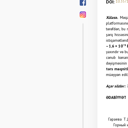
DOI:
10.357
Xülasə.
Məqal
platformasın
tərəfdən, bu 
şərq hissəsi
istiqamətlənd
– 1,6 × 10
⁻
³ 
yaxındır və b
cənub kənarı
dəyişməsinin 
tərs maqnit
müəyyən edil
Açar sözlər:
T
ƏDABİYYƏT
Гараева Т.
Горный