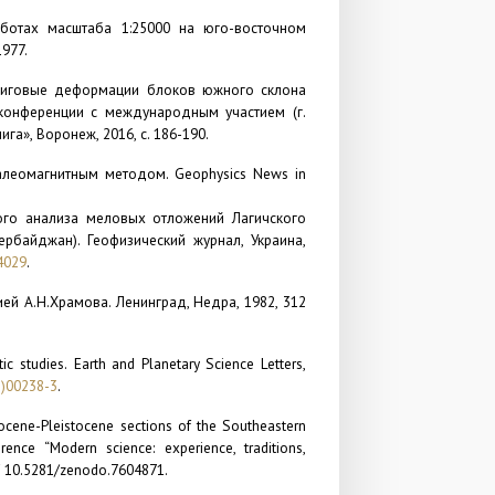
аботах масштаба 1:25000 на юго-восточном
1977.
 сдвиговые деформации блоков южного склона
конференции с международным участием (г.
га», Воронеж, 2016, с. 186-190.
 палеомагнитным методом.
Geophysics
News
in
тного анализа меловых отложений Лагичского
рбайджан). Геофизический журнал, Украина,
4029
.
ией А.Н.Храмова. Ленинград, Недра, 1982, 312
ic studies.
Earth and Planetary Science Letters,
3)00238-3
.
liocene-Pleistocene sections of the Southeastern
erence
“Modern science: experience, traditions,
rg/ 10.5281/zenodo.7604871.