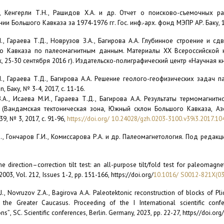
., Кенгерли Т.Н., Рашидов Х.А. и др. Отчет о поисково-съемочных р
ии Большого Кавказа за 1974-1976 гг. Гос. инф.-арх. фонд МЭПР АР. Баку, 
., Гараева Т.Д., Новрузов З.А., Багирова А.А. Глубинное строение и
о Кавказа по палеомагнитным данным. Материалы XX Всероссийской 
 25-30 сентября 2016 г). Издательско-полиграфический центр «Научная кни
., Гараева Т.Д., Багирова А.А. Решение геолого-геофизических задач
an
, Баку, № 3-4, 2017, с. 11-16.
.А., Исаева М.И., Гараева Т.Д., Багирова А.А. Результаты термомагни
 (Вандамская тектоническая зона, Южный склон Большого Кавказа, Азе
39, № 3, 2017, с. 91-96,
https
://
doi
.
org
/
10.24028/
gzh
.0203-3100.
v
39
i
3.2017.10
., Гончаров Г.И., Комиссарова Р.А. и др. Палеомагнетология. Под редакц
e direction–correction tilt test: an all-purpose tilt/fold test for
paleomagnet
 2003, Vol. 212, Issues 1-2, pp. 151-166, https://doi.org/
10.1016/ S0012-821X(0
J., Novruzov Z.A., Bagirova A.A. Paleotektonic reconstruction of blocks of P
 the Greater Caucasus. Proceeding of the I International scientific conf
ons”
,
SC. Scientific conferences,
Berlin. Germany, 2023, pp. 22-27, https//doi.o