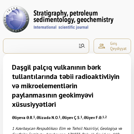
Giriş
manage_search
group
Qeydiyyat
Daşgil palçıq vulkanının bərk
tullantılarında təbii radioaktivliyin
və mikroelementlərin
paylanmasının geokimyəvi
xüsusiyyətləri
Əliyeva Ə.R.
1
, Əlizadə N.O.
1
, Əliyev Ç.S.
1
, Əliyev F.Ə.
1,2
1
Azərbaycan Respublikası Elm və Təhsil Nazirliyi,
Geologiya və