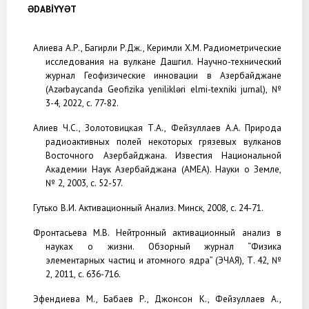
ƏDABİYYƏT
Алиева А.Р., Багирли Р.Дж., Керимли Х.М. Радиометрические
исследования на вулкане Дашгил. Научно-технический
журнал Геофизические инновации в Азербайджане
(Azərbaycanda Geofizika yenilikləri elmi-texniki jurnal), №
3-4, 2022, c. 77-82.
Алиев Ч.С., Золотовицкая Т.А., Фейзуллаев А.А. Природа
радиоактивных полей некоторых грязевых вулканов
Восточного Азербайджана.
Известия Нацио­нальной
Академии Наук Азербайджана (AMEA). Науки о Земле,
№ 2, 2003, с. 52-57.
Гутько В.И. Активационный Анализ. Минск, 2008, c. 24-71.
Фронтасьева М.В. Нейтронный активационный анализ в
науках о жизни. Обзорный журнал “Физика
элементарных частиц и атомного ядра” (ЭЧАЯ), Т. 42, №
2, 2011, с. 636-716.
Эфендиева М., Бабаев Р., Джонсон К., Фейзуллаев А.,