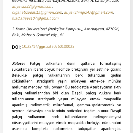
Geofizika İnstitutu, Azərbaycan,
AZ1073, Bakı, H. Cavid pr., 119:
aliyevaa22@gmail.com
,
nigar.alizada013@gmail.com
,
aliyev.chingiz47@gmail.com
,
fuad.aliyev107@gmail.com
2
Xəzər
Universiteti (Neftçilər Kampusu), Azərbaycan,
AZ1096,
Bakı,
Məhsəti
Gəncəvi
k
üç
., 41
DOI:
10.35714/ggistrat20260100025
Xülasə:
Palçıq vulkanları dərin qatlarda formalaşmış
süxurlardan ibarət böyük həcmdə brekçiyanı yer səthinə çıxarır.
Beləliklə, palçıq vulkanlarının bərk tullantıları qədim
çöküntülərin stratiqrafik yaşını müəyyən etməkdə mühüm
məlumat mənbəyi rolu oynayır. Bu tədqiqatda Azərbaycanın aktiv
palçıq vulkanlarından biri olan Daşgil palçıq vulkanı bərk
tullantılarının stratiqrafik yaşını müəyyən etmək məqsədilə
aparılmış radiometrik, mikrofaunal, qamma-spektrometrik və
neytron aktivasiya analizlərinin nəticələri təqdim olunur. Daşgil
palçıq vulkanının bərk tullantılarının radiogeokimyəvi
xüsusiyyətlərini müəyyən etmək məqsədilə brekçiya nümunələri
əsasında kompleks radiometrik tədqiqatlar aparılmışdır.