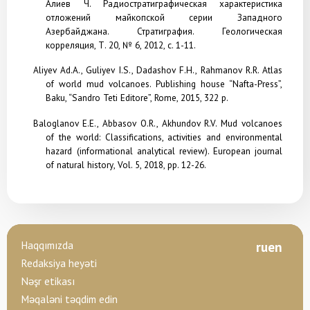
Алиев Ч. Радиостратиграфическая характеристика
отложений майкопской серии Западного
Азербайджана. Стратиграфия. Геологическая
корреляция, Т. 20, № 6, 2012, с. 1-11.
Aliyev
Ad
.
A
.,
Guliyev
I
.
S
.,
Dadashov
F
.
H
.,
Rahmanov
R
.
R
.
Atlas
of
world
mud
volcanoes
.
Publishing house “Nafta-Press”,
Baku, “Sandro Teti Editore”, Rome, 2015, 322 p.
Baloglanov E.E., Abbasov O.R., Akhundov R.V. Mud volcanoes
of the world: Classifications, activities and environmental
hazard (informational analytical review). European
journal
of
natural
history
,
Vol
. 5, 2018,
pp
. 12-26.
Haqqımızda
ru
en
Redaksiya heyəti
Nəşr etikası
Məqaləni təqdim edin