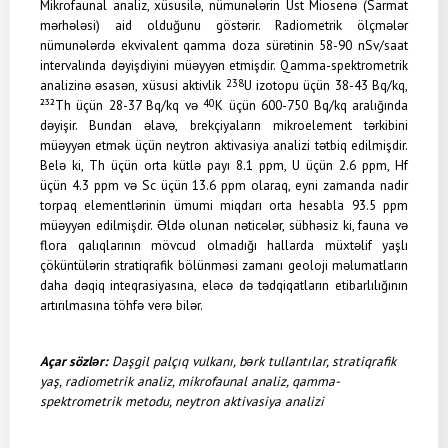
Mikrofaunal analiz, xüsusilə, nümunələrin Üst Miosenə (Sarmat
mərhələsi) aid olduğunu göstərir. Radiometrik ölçmələr
nümunələrdə ekvivalent qamma doza sürətinin 58-90 nSv/saat
intervalında dəyişdiyini müəyyən etmişdir. Qamma-spektrometrik
analizinə əsasən, xüsusi aktivlik
238
U izotopu üçün 38-43 Bq/kq,
²³²Th üçün 28-37 Bq/kq və
40
K üçün 600-750 Bq/kq aralığında
dəyişir. Bundan əlavə, brekçiyaların mikroelement tərkibini
müəyyən etmək üçün neytron aktivasiya analizi tətbiq edilmişdir.
Belə ki, Th üçün orta kütlə payı 8.1 ppm, U üçün 2.6 ppm, Hf
üçün 4.3 ppm və Sc üçün 13.6 ppm olaraq, eyni zamanda nadir
torpaq elementlərinin ümumi miqdarı orta hesabla 93.5 ppm
müəyyən edilmişdir. Əldə olunan nəticələr, sübhəsiz ki, fauna və
flora qalıqlarının mövcud olmadığı hallarda müxtəlif yaşlı
çöküntülərin stratiqrafik bölünməsi zamanı geoloji məlumatların
daha dəqiq inteqrasiyasına, eləcə də tədqiqatların etibarlılığının
artırılmasına töhfə verə bilər.
Açar sözlər:
Daşgil palçıq vulkanı, bərk tullantılar, stratiqrafik
yaş, radiometrik analiz, mikrofaunal analiz, qamma-
spektrometrik metodu, neytron aktivasiya analizi